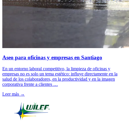
Aseo para oficinas y empresas en Santiago
En un entorno laboral competitivo, la limpieza de oficinas y
empresas no es solo un tema estético: influye directamente en la
salud de los colaboradores, en la productividad y en la imagen
corporativa frente a clientes …
Leer más →