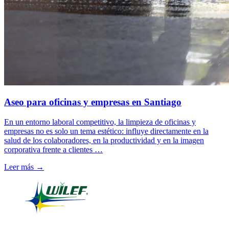
Aseo para oficinas y empresas en Santiago
En un entorno laboral competitivo, la limpieza de oficinas y
empresas no es solo un tema estético: influye directamente en la
salud de los colaboradores, en la productividad y en la imagen
corporativa frente a clientes …
Leer más →